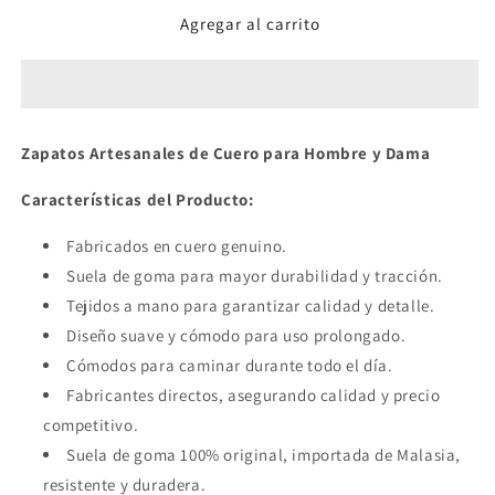
para
para
Agregar al carrito
Forches,
Forches,
los
los
Zapatos
Zapatos
Artesanales
Artesanales
de
de
Cuero
Cuero
Zapatos Artesanales de Cuero para Hombre y Dama
Características del Producto:
Fabricados en cuero genuino.
Suela de goma para mayor durabilidad y tracción.
Tejidos a mano para garantizar calidad y detalle.
Diseño suave y cómodo para uso prolongado.
Cómodos para caminar durante todo el día.
Fabricantes directos, asegurando calidad y precio
competitivo.
Suela de goma 100% original, importada de Malasia,
resistente y duradera.