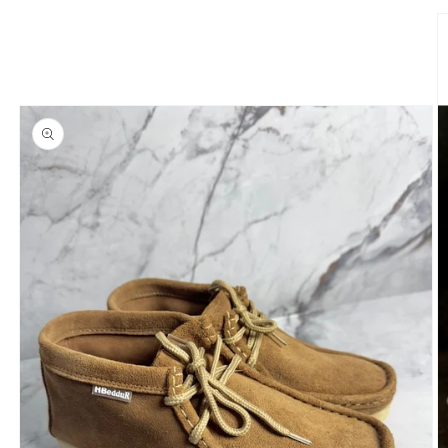
directamente
a la
información
del producto